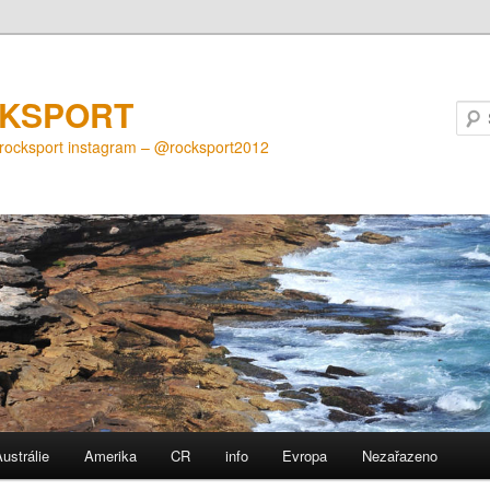
KSPORT
@rocksport instagram – @rocksport2012
ustrálie
Amerika
CR
info
Evropa
Nezařazeno