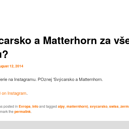
carsko a Matterhorn za vš
ů?
ugust 12, 2014
lerie na Instagramu. POznej ‘Svýcarsko a Matternhorn.
3 on Instagram
.
as posted in
Evropa
,
info
and tagged
alpy
,
matternhorn)
,
svycarsko
,
swiss
,
zerm
kmark the
permalink
.