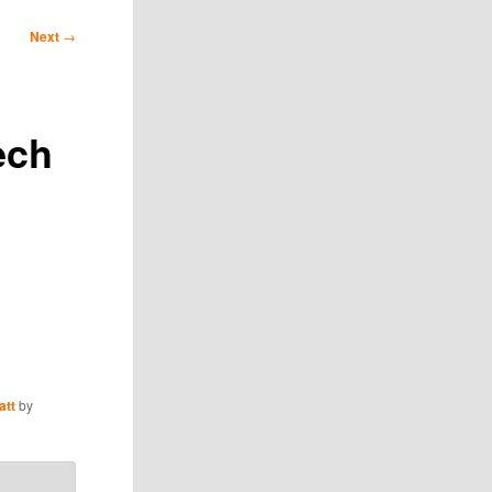
Next
→
ech
att
by