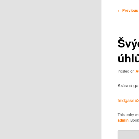
Post
←
Previous
navigation
Švý
úhl
Posted on
A
Krásná ga
feldgasse
This entry w
admin
. Boo