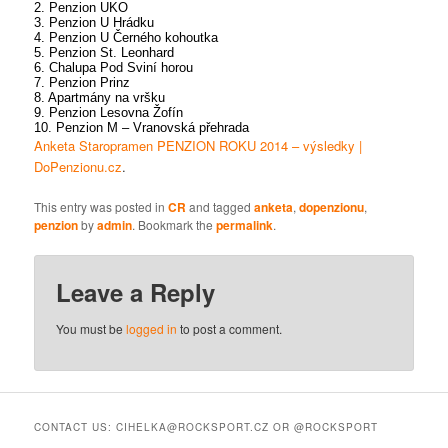
2. Penzion UKO
3. Penzion U Hrádku
4. Penzion U Černého kohoutka
5. Penzion St. Leonhard
6. Chalupa Pod Sviní horou
7. Penzion Prinz
8. Apartmány na vršku
9. Penzion Lesovna Žofín
10. Penzion M – Vranovská přehrada
Anketa Staropramen PENZION ROKU 2014 – výsledky |
DoPenzionu.cz
.
This entry was posted in
CR
and tagged
anketa
,
dopenzionu
,
penzion
by
admin
. Bookmark the
permalink
.
Leave a Reply
You must be
logged in
to post a comment.
CONTACT US: CIHELKA@ROCKSPORT.CZ OR @ROCKSPORT