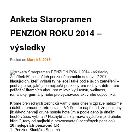
Anketa Staropramen
PENZION ROKU 2014 –
výsledky
Posted on
March 6, 2015
Žebříček 50 nejlepších penzionů pomohlo sestavit 7 207
hlasujících, kteří vybrali ty nejlepší také podle jejich zaměření –
podívejte se, jaké jsou nejlepší penziony pro rodiny s dětmi, pro
pořádání firemních akcí, pro milovníky luxusu, wellness,
romantiky, gurmány nebo pro vyznavače aktivního odpočinku.
Kromě přehledných žebříčků vám v naší dnešní zprávě nabízíme
i další informace z této oblasti. Věděli jste například, že penziony
již dávno nehrají druhé housle hotelům a podle čeho je dnešní
hosté vůbec vybírají? Nechybí ani zajímavá vyjádření „z druhého
břehu“, tedy od majitelů a provozovatelů oceněných penzionů.
10 nejlepších penzionů ČR
1. Penzion Sluníčko Sepetná