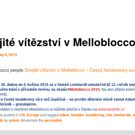
ité vítězství v Melloblocc
ay 6, 2015
Dvojité vítězství v Melloblocco – Český horolezecký s
30. dubna do 4. května 2015 se v italské Lombardii uskutečnil již 12. ročník ne
vého klání v přírodním terénu, na skalách
Melloblocco 2015
.
Na akci přijelo kole
ristů.
ro české boulderisty více než úspěšná – na prvním děleném místě stanul Ada
Stráník
– gratulujeme.
ídání o letošním Melloblocco si můžete přečíst v článku na
www.horyinfo.cz
as posted in
CR
,
Evropa
and tagged
adam
,
boulder
,
bouldering
,
chs
,
lombardie
,
m
ik
by
admin
. Bookmark the
permalink
.