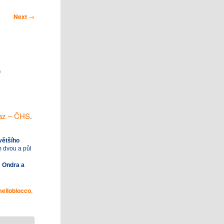
Next
→
o
vaz – ČHS
.
jvětšího
m dvou a půl
m Ondra a
elloblocco
,