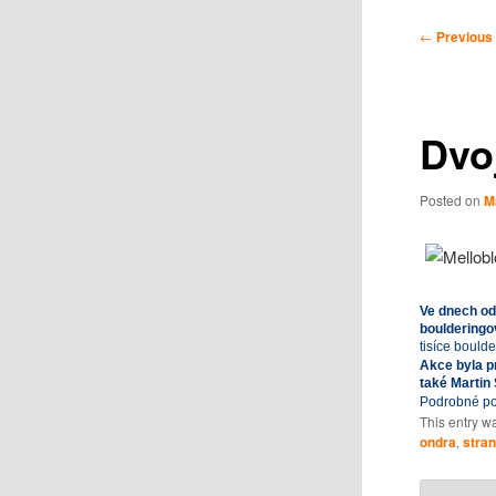
Post
←
Previous
navigation
Dvoj
Posted on
M
Ve dnech od 
boulderingo
tisíce boulde
Akce byla p
také Martin 
Podrobné pov
This entry w
ondra
,
stran