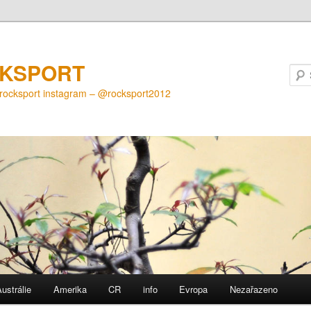
KSPORT
@rocksport instagram – @rocksport2012
ustrálie
Amerika
CR
info
Evropa
Nezařazeno