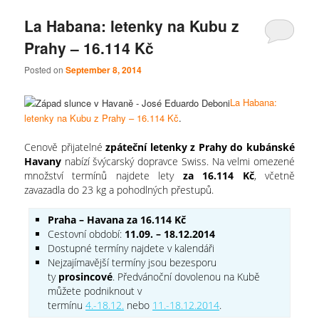
La Habana: letenky na Kubu z
Prahy – 16.114 Kč
Posted on
September 8, 2014
La Habana:
letenky na Kubu z Prahy – 16.114 Kč
.
Cenově přijatelné
zpáteční letenky z Prahy do kubánské
Havany
nabízí švýcarský dopravce Swiss. Na velmi omezené
množství termínů najdete lety
za 16.114 Kč
, včetně
zavazadla do 23 kg a pohodlných přestupů.
Praha – Havana za 16.114 Kč
Cestovní období:
11.09. – 18.12.2014
Dostupné termíny najdete v kalendáři
Nejzajímavější termíny jsou bezesporu
ty
prosincové
. Předvánoční dovolenou na Kubě
můžete podniknout v
termínu
4.-18.12.
nebo
11.-18.12.2014
.