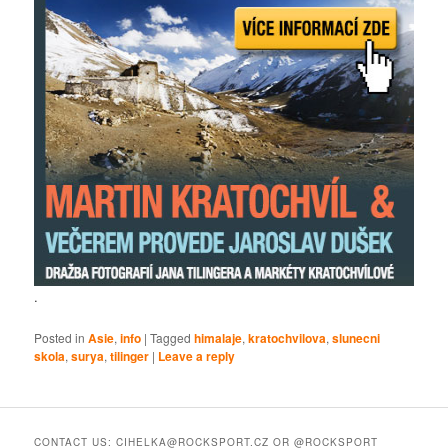
.
Posted in
Asie
,
info
|
Tagged
himalaje
,
kratochvilova
,
slunecni
skola
,
surya
,
tilinger
|
Leave a reply
CONTACT US: CIHELKA@ROCKSPORT.CZ OR @ROCKSPORT