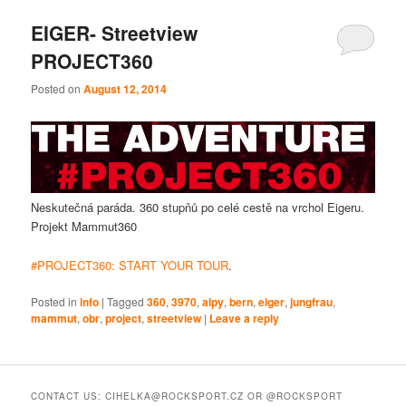
EIGER- Streetview
PROJECT360
Posted on
August 12, 2014
Neskutečná paráda. 360 stupňů po celé cestě na vrchol Eigeru.
Projekt Mammut360
#PROJECT360: S
TART YOUR TOUR
.
Posted in
info
|
Tagged
360
,
3970
,
alpy
,
bern
,
eiger
,
jungfrau
,
mammut
,
obr
,
project
,
streetview
|
Leave a reply
CONTACT US: CIHELKA@ROCKSPORT.CZ OR @ROCKSPORT