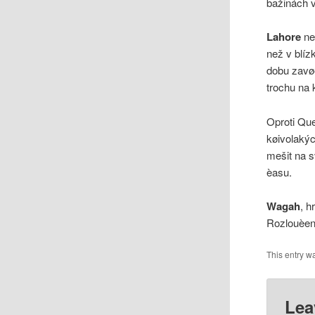
bažinách v
Lahore
nem
než v blí
dobu zavøe
trochu na
Oproti Que
køivolakýc
mešit na s
èasu.
Wagah
, h
Rozlouèení
This entry w
Lea