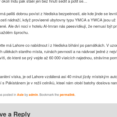
 okolí Indu pak staèí jen bez hnutí sedìt a potit se…
á pøiliš dobrou povìst z hlediska bezpeènosti, ale kde jinde se levn
zkosti nádraží, když provìøené ubytovny typu YMCA a YWCA jsou už 
né. Ale dvì noci v hotelu Al-Imran nás pøesvìdèují, že nemusí být p
 každém šprochu.
tte má Lahore co nabídnout i z hlediska bìhání po památkách. V uz
h ulièkách starého mìsta, ruinách pevnosti a na nádvoøí jedné z nejv
vìtì, do které se prý vejde až 60 000 vìøících najednou, strávíme pom
ranièní víska, je od Lahore vzdálená asi 40 minut jízdy mìstským au
 s Pákistánem je v režii celníkù, kteøí nám otoèí batohy doslova nar
as posted in
Asie
by
admin
. Bookmark the
permalink
.
ve a Reply