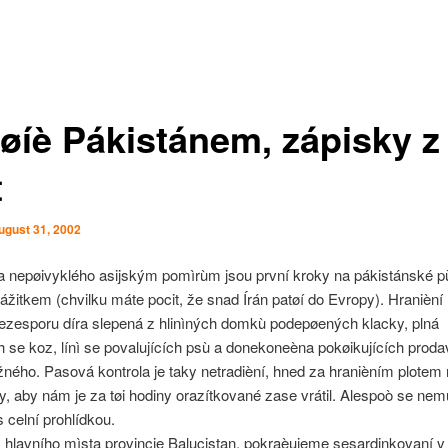
øíè Pákistánem, zápisky z
t
ugust 31, 2002
a nepøivyklého asijským pomìrùm jsou první kroky na pákistánské p
ážitkem (chvilku máte pocit, že snad Írán patøí do Evropy). Hranièní
bezesporu díra slepená z hlinìných domkù podepøených klacky, plná
ch se koz, línì se povalujících psù a donekoneèna pokøikujících prod
ného. Pasová kontrola je taky netradièní, hned za hranièním plotem
y, aby nám je za tøi hodiny orazítkované zase vrátil. Alespoò se ne
s celní prohlídkou.
 hlavního mìsta provincie Balucistan, pokraèujeme sesardinkovaní v