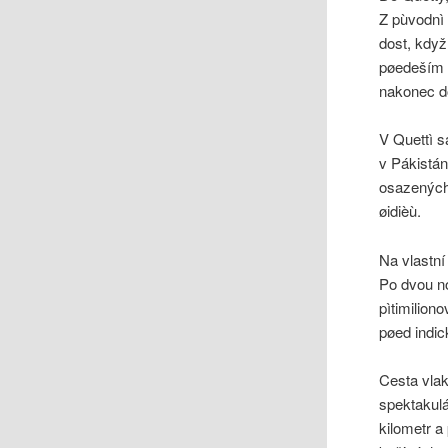
Z pùvodnì 
dost, kdy
pøedeším p
nakonec d
V Quettì s
v Pákistán
osazených 
øidièù.
Na vlastní
Po dvou n
pìtimilion
pøed indic
Cesta vlak
spektakul
kilometr a