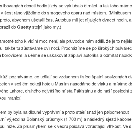
slibovaných deseti hodin jízdy se vyklubalo ètrnáct, a tak toho máme
ž v šest ráno vjíždíme do smogoveho oparu nad mìstem. (Minibusem j
roto, abychom ušetøili èas. Autobus mìl jet nìjakých dvacet hodin, a
orazil do
Quetty
stejnì jako my.)
amotné toho k vidìní moc není, ale prùvodce nám sdìlil, že je to nejèi
u, takže tu zùstáváme dvì noci. Procházíme se po širokých bulváre
borovicemi a uèíme se uskakovat záplavì autoriks a odmítat nabídky
 kùži poznáváme, co udìlají se vzduchem tisíce špatnì seøízených d
ocích v sešlém pokoji hotelu Muslim nasedáme do vlaku a míøíme d
ového Lahore, druhého nejvìtšího mìsta Pákistánu a do naší poslední
kou hranicí.
em by byla na dlouhé vyprávìní a proto staèí snad jen pøipomenout
ární výjezd na Bolanský prùsmyk (1 700 m) a následný sjezd kaòon
 pùl níže. Za prùsmykem se k vedru pøidává vzrùstající vlhkost. Ve