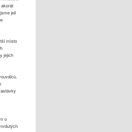
 akorát
sme jeli
le
stší mìsto
ch
 jejich
vouválcù.
o
 zastávky
em o
 smrdutých