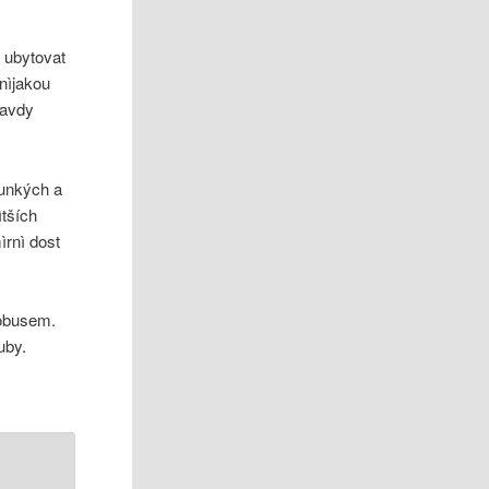
ì ubytovat
nìjakou
ravdy
ounkých a
ìtších
ìrnì dost
tobusem.
uby.