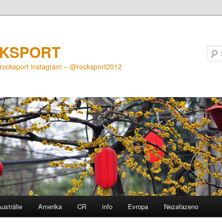
KSPORT
@rocksport instagram – @rocksport2012
ustrálie
Amerika
CR
info
Evropa
Nezařazeno