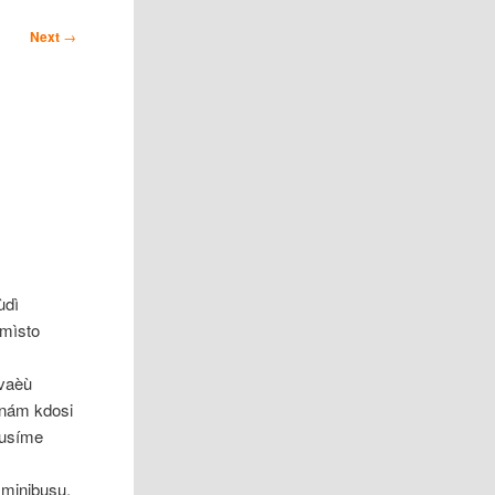
Next
→
ùdì
 mìsto
avaèù
 nám kdosi
musíme
 minibusu.