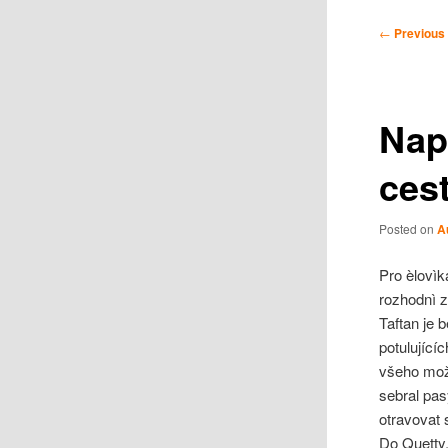
Post
←
Previous
navigation
Nap
ces
Posted on
A
Pro èlovìk
rozhodnì z
Taftan je 
potulující
všeho mož
sebral pas
otravovat 
Do Quetty,