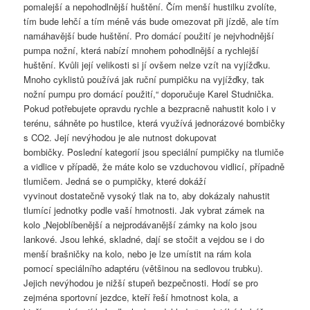
pomalejší a nepohodlnější huštění. Čím menší hustilku zvolíte,
tím bude lehčí a tím méně vás bude omezovat při jízdě, ale tím
namáhavější bude huštění. Pro domácí použití je nejvhodnější
pumpa nožní, která nabízí mnohem pohodlnější a rychlejší
huštění. Kvůli její velikosti si jí ovšem nelze vzít na vyjížďku.
Mnoho cyklistů používá jak ruční pumpičku na vyjížďky, tak
nožní pumpu pro domácí použití,“ doporučuje Karel Studnička.
Pokud potřebujete opravdu rychle a bezpracně nahustit kolo i v
terénu, sáhněte po hustilce, která využívá jednorázové bombičky
s CO2. Její nevýhodou je ale nutnost dokupovat
bombičky. Poslední kategorií jsou speciální pumpičky na tlumiče
a vidlice v případě, že máte kolo se vzduchovou vidlicí, případně
tlumičem. Jedná se o pumpičky, které dokáží
vyvinout dostatečně vysoký tlak na to, aby dokázaly nahustit
tlumící jednotky podle vaší hmotnosti. Jak vybrat zámek na
kolo „Nejoblíbenější a nejprodávanější zámky na kolo jsou
lankové. Jsou lehké, skladné, dají se stočit a vejdou se i do
menší brašničky na kolo, nebo je lze umístit na rám kola
pomocí speciálního adaptéru (většinou na sedlovou trubku).
Jejich nevýhodou je nižší stupeň bezpečnosti. Hodí se pro
zejména sportovní jezdce, kteří řeší hmotnost kola, a