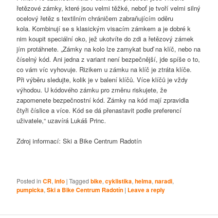
řetězové zámky, které jsou velmi těžké, neboť je tvoří velmi silný
ocelový řetěz s textilním chráničem zabraňujícím oděru
kola. Kombinují se s klasickým visacím zámkem a je dobré k
nim koupit speciální oko, jež ukotvíte do zdi a řetězový zámek
jím protáhnete. „Zámky na kolo lze zamykat buď na klíč, nebo na
číselný kód. Ani jedna z variant není bezpečnější, jde spíše o to,
co vám víc vyhovuje. Rizikem u zámku na klíč je ztráta klíče.
Při výběru sledujte, kolik je v balení klíčů. Více klíčů je vždy
výhodou. U kódového zámku pro změnu riskujete, že
zapomenete bezpečnostní kód. Zámky na kód mají zpravidla
čtyři číslice a více. Kód se dá přenastavit podle preferencí
uživatele,“ uzavírá Lukáš Princ.
Zdroj informací: Ski a Bike Centrum Radotín
Posted in
CR
,
info
|
Tagged
bike
,
cyklistika
,
helma
,
naradi
,
pumpicka
,
Ski a Bike Centrum Radotín
|
Leave a reply