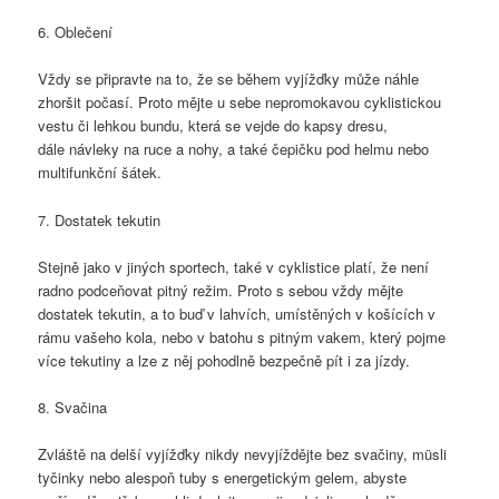
6. Oblečení
Vždy se připravte na to, že se během vyjížďky může náhle
zhoršit počasí. Proto mějte u sebe nepromokavou cyklistickou
vestu či lehkou bundu, která se vejde do kapsy dresu,
dále návleky na ruce a nohy, a také čepičku pod helmu nebo
multifunkční šátek.
7. Dostatek tekutin
Stejně jako v jiných sportech, také v cyklistice platí, že není
radno podceňovat pitný režim. Proto s sebou vždy mějte
dostatek tekutin, a to buď v lahvích, umístěných v košících v
rámu vašeho kola, nebo v batohu s pitným vakem, který pojme
více tekutiny a lze z něj pohodlně bezpečně pít i za jízdy.
8. Svačina
Zvláště na delší vyjížďky nikdy nevyjíždějte bez svačiny, müsli
tyčinky nebo alespoň tuby s energetickým gelem, abyste