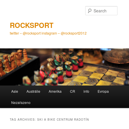
Skip
Skip
to
to
Searc
primary
secondary
content
content
ROCKSPORT
twitter – @rocksport instagram – @rocksport2012
Main
Asie
Austrálie
Amerika
CR
info
Evropa
menu
Nezařazeno
TAG ARCHIVES:
SKI A BIKE CENTRUM RADOTÍN