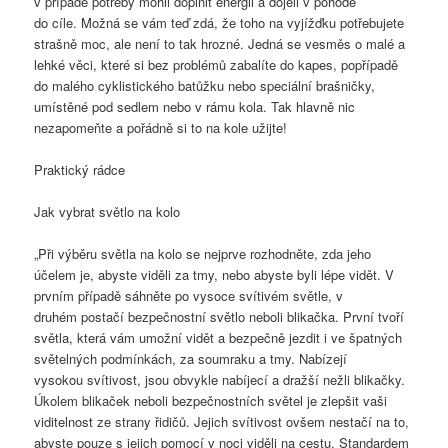
v případě potřeby mohli doplnit energii a dojeli v pohodě
do cíle. Možná se vám teď zdá, že toho na vyjížďku potřebujete
strašně moc, ale není to tak hrozné. Jedná se vesměs o malé a
lehké věci, které si bez problémů zabalíte do kapes, popřípadě
do malého cyklistického batůžku nebo speciální brašničky,
umístěné pod sedlem nebo v rámu kola. Tak hlavně nic
nezapomeňte a pořádně si to na kole užijte!
Praktický rádce
Jak vybrat světlo na kolo
„Při výběru světla na kolo se nejprve rozhodněte, zda jeho
účelem je, abyste viděli za tmy, nebo abyste byli lépe vidět. V
prvním případě sáhněte po vysoce svítivém světle, v
druhém postačí bezpečnostní světlo neboli blikačka. První tvoří
světla, která vám umožní vidět a bezpečně jezdit i ve špatných
světelných podmínkách, za soumraku a tmy. Nabízejí
vysokou svítivost, jsou obvykle nabíjecí a dražší nežli blikačky.
Úkolem blikaček neboli bezpečnostních světel je zlepšit vaši
viditelnost ze strany řidičů. Jejich svítivost ovšem nestačí na to,
abyste pouze s jejich pomocí v noci viděli na cestu. Standardem