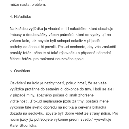
může nastat problém.
4. Nářadíčko
Na každou vyjížďku je vhodné mít i nářadíčko, které obsahuje
imbusy a šroubováčky všech průměrů, které se vyskytují na
vašem kole, tak abyste byli schopni cokoliv v případě
potřeby dotáhnout či povolit. Pokud nechcete, aby vás zaskočil
prasklý řetěz, přibalte si také nýtovačku a případně náhradní
článek řetězu pro možnost nouzového spoje.
5. Osvětlení
Osvětlení na kolo je nezbytností, pokud hrozí, že se vaše
vyjížďka protáhne do setmění či dokonce do tmy. Hodí se ale i
v případě mlhy, špatného počasí či jinak zhoršené
viditelnosti. „Pokud neplánujete jízdu za tmy, postačí méně
výkonné bílé světlo dopředu na řídítka a červená blikačka
dozadu na sedlovku, abyste byli dobře vidět ze strany řidičů. Pro
noční jízdy již potřebujete výkonné přední světlo,“ vysvětluje
Karel Studnička.