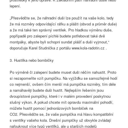
lepení.
„Přesvědčte se, že náhradní duši lze použít na vaše kolo, tedy
že má rozměry odpovídající ráfku a plášti (obvod a průměr duše)
a že má také ten správný ventilek. Pro hladkou výměnu duše,
popřípadě pro zalepení píchlé budete potřebovat také dvě
montpáky, abyste byli schopni sundat plášť a duši vyjmout,“
doporučuje Karel Studnička z portálu www.kola-radotin.cz .
3. Hustilka nebo bombičky
Po výměně či zalepení budete muset duši něčím nahustit. Proto
si nezapomeňte vzít pumpičku. Na vyjížďku se samozřejmě hodí
co nejmenší, ovšem čím menší má pumpička rozměry, tím déle
a namáhavěji budete duši hustit. Nejlepším řešením jsou
dvoupístové pumpičky, které i v malém provedení poskytnou
slušný výkon. A pokud chcete mít opravdu maximální pohodlí,
můžete hustit pomocí jednorázových bombiček na
CO2. Přesvědčte se, že vaše pumpička má hlavu kompatibilní
s ventilky vašeho kola. Dnešní pumpičky už obvykle zvládají
nafouknout více typů ventilků, ale u starších modelů