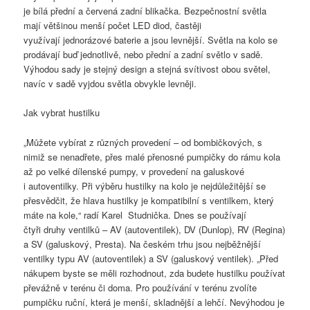
je bílá přední a červená zadní blikačka. Bezpečnostní světla
mají většinou menší počet LED diod, častěji
využívají jednorázové baterie a jsou levnější. Světla na kolo se
prodávají buď jednotlivě, nebo přední a zadní světlo v sadě.
Výhodou sady je stejný design a stejná svítivost obou světel,
navíc v sadě vyjdou světla obvykle levněji.
Jak vybrat hustilku
„Můžete vybírat z různých provedení – od bombičkových, s
nimiž se nenadřete, přes malé přenosné pumpičky do rámu kola
až po velké dílenské pumpy, v provedení na galuskové
i autoventilky. Při výběru hustilky na kolo je nejdůležitější se
přesvědčit, že hlava hustilky je kompatibilní s ventilkem, který
máte na kole,“ radí Karel Studnička. Dnes se používají
čtyři druhy ventilků – AV (autoventilek), DV (Dunlop), RV (Regina)
a SV (galuskový, Presta). Na českém trhu jsou nejběžnější
ventilky typu AV (autoventilek) a SV (galuskový ventilek). „Před
nákupem byste se měli rozhodnout, zda budete hustilku používat
převážně v terénu či doma. Pro používání v terénu zvolíte
pumpičku ruční, která je menší, skladnější a lehčí. Nevýhodou je