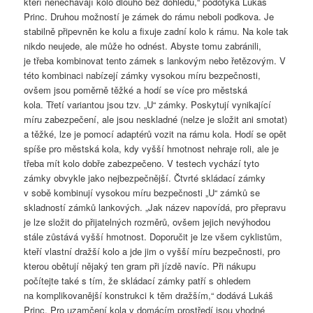
kteří nenechávají kolo dlouho bez dohledu,“ podotýká Lukáš
Princ. Druhou možností je zámek do rámu neboli podkova. Je
stabilně připevněn ke kolu a fixuje zadní kolo k rámu. Na kole tak
nikdo neujede, ale může ho odnést. Abyste tomu zabránili,
je třeba kombinovat tento zámek s lankovým nebo řetězovým. V
této kombinaci nabízejí zámky vysokou míru bezpečnosti,
ovšem jsou poměrně těžké a hodí se více pro městská
kola. Třetí variantou jsou tzv. „U“ zámky. Poskytují vynikající
míru zabezpečení, ale jsou neskladné (nelze je složit ani smotat)
a těžké, lze je pomocí adaptérů vozit na rámu kola. Hodí se opět
spíše pro městská kola, kdy vyšší hmotnost nehraje roli, ale je
třeba mít kolo dobře zabezpečeno. V testech vychází tyto
zámky obvykle jako nejbezpečnější. Čtvrté skládací zámky
v sobě kombinují vysokou míru bezpečnosti „U“ zámků se
skladností zámků lankových. „Jak název napovídá, pro přepravu
je lze složit do přijatelných rozměrů, ovšem jejich nevýhodou
stále zůstává vyšší hmotnost. Doporučit je lze všem cyklistům,
kteří vlastní dražší kolo a jde jim o vyšší míru bezpečnosti, pro
kterou obětují nějaký ten gram při jízdě navíc. Při nákupu
počítejte také s tím, že skládací zámky patří s ohledem
na komplikovanější konstrukci k těm dražším,“ dodává Lukáš
Princ. Pro uzamčení kola v domácím prostředí jsou vhodné