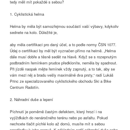
tedy měli mít pokaždé s sebou?
1. Cyklistická helma
Helma by měla být samozřejmou součástí vaší výbavy, kdykoliv
sednete na kolo. Důležité je,
aby měla certifikaci pro daný účel, a to podle normy ČSN 1077.
Údaj o certifikaci by měl být vyznačen přímo na helmě. „Helma
dále musí dobře a těsně sedět na hlavě. Když se s rozepnutým
podbradním řemínkem prudce předkloníte, neměla by spadnout.
Při jízdě naopak mějte řemínek vždy zapnutý, a to tak, aby se
vám mezi něj a bradu vešly maximálně dva prsty,“ radí Lukáš
Princ ze specializovaného cyklistického obchodu Ski a Bike
Centrum Radotín.
2. Náhradní duše a lepení
Píchnutí je poměrně častým defektem, který hrozí i na
vyjížďkách do nenáročného terénu nebo po asfaltu. Pokud
nechcete tlačit píchlé kolo až domů, musíte mít s sebou
prostředky k jeho opravě. K základním patří náhradní duše nebo