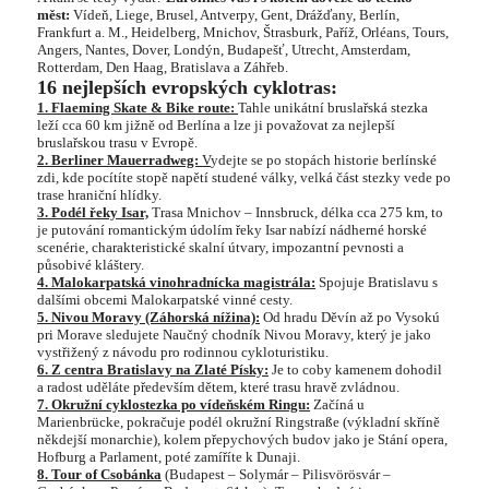
měst:
Vídeň, Liege, Brusel, Antverpy, Gent, Drážďany, Berlín,
Frankfurt a. M., Heidelberg, Mnichov, Štrasburk, Paříž, Orléans, Tours,
Angers, Nantes, Dover, Londýn, Budapešť, Utrecht, Amsterdam,
Rotterdam, Den Haag, Bratislava a Záhřeb.
16 nejlepších evropských cyklotras:
1. Flaeming Skate & Bike route:
Tahle unikátní bruslařská stezka
leží cca 60 km jižně od Berlína a lze ji považovat za nejlepší
bruslařskou trasu v Evropě.
2. Berliner Mauerradweg:
V
ydejte se po stopách historie berlínské
zdi, kde pocítíte stopě napětí studené války, velká část stezky vede po
trase hraniční hlídky.
3. Podél řeky Isar,
Trasa Mnichov – Innsbruck, délka cca 275 km, to
je putování romantickým údolím řeky Isar nabízí nádherné horské
scenérie, charakteristické skalní útvary, impozantní pevnosti a
působivé kláštery.
4. Malokarpatská vinohradnícka magistrála:
Spojuje Bratislavu s
dalšími obcemi Malokarpatské vinné cesty.
5. Nivou Moravy (Záhorská nížina):
Od hradu Děvín až po Vysokú
pri Morave sledujete Naučný chodník Nivou Moravy, který je jako
vystřižený z návodu pro rodinnou cykloturistiku.
6. Z centra Bratislavy na Zlaté Písky:
Je to coby kamenem dohodil
a radost uděláte především dětem, které trasu hravě zvládnou.
7. Okružní cyklostezka po vídeňském Ringu:
Začíná u
Marienbrücke, pokračuje podél okružní Ringstraße (výkladní skříně
někdejší monarchie), kolem přepychových budov jako je Stání opera,
Hofburg a Parlament, poté zamíříte k Dunaji.
8. Tour of Csobánka
(Budapest – Solymár – Pilisvörösvár –