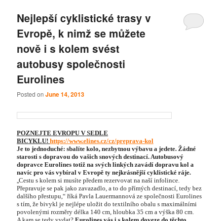
Nejlepší cyklistické trasy v
Evropě, k nimž se můžete
nově i s kolem svést
autobusy společnosti
Eurolines
Posted on
June 14, 2013
POZNEJTE EVROPU V SEDLE
BICYKLU!
https://www.elines.cz/cz/preprava-kol
Je to jednoduché: sbalíte kolo, nezbytnou výbavu a jedete. Žádné
starosti s dopravou do vašich snových destinací. Autobusový
dopravce Eurolines totiž na svých linkých zavádí dopravu kol a
navíc pro vás vybíral v Evropě ty nejkrásnější cyklistické ráje.
„
Cestu s kolem si musíte předem rezervovat na naší infolince.
Přepravuje se pak jako zavazadlo, a to do přímých destinací, tedy bez
dalšího přestupu,“ říká Pavla Lauermannová ze společnosti Eurolines
s tím, že bivykl je nejlépe uložit do textilního obalu s maximálními
povolenými rozměry délka 140 cm, hloubka 35 cm a výška 80 cm.
A kam se tedy vydat?
Eurolines vás i s kolem doveze do těchto