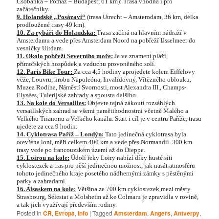
Csobánka – Pomáz – Budapest, 61 km): Trasa vhodná i pro
začátečníky.
9. Holandské „Posázaví“
(trasa Utrecht – Amsterodam, 36 km, délka
prodloužené trasy 49 km).
10. Za rybáři do Holandska:
Trasa začíná na hlavním nádraží v
Amsterdamu a vede přes Amsterdam Noord na pobřeží IJsselmeer do
vesničky Uitdam.
11. Okolo pobřeží Severního moře:
Je ve znamení pláží,
přímořských hospůdek a vzduchu provoněného solí.
12. Paris Bike Tour:
Za cca 4,5 hodiny aprojedete kolem Eiffelovy
věže, Louvru, hrobu Napoleóna, Invalidovny, Vítězného oblouku,
Muzea Rodina, Náměstí Svornosti, most Alexandra III., Champs-
Elysées, Tulerijské zahrady a spousta dalšího.
13. Na kole do Versailles:
Objevte tajná zákoutí rozsáhlých
versaillských zahrad se všemi pamětihodnostmi včetně Malého a
Velkého Trianonu a Velkého kanálu. Start i cíl je v centru Paříže, trasu
ujedete za cca 9 hodin.
14. Cyklotrasa Paříž – Londýn:
Tato jedinečná cyklotrasa byla
otevřena loni, měří celkem 400 km a vede přes Normandii. 300 km
trasy vede po francouzském území až do Dieppe.
15. Loirou na kole:
Údolí řeky Loiry nabízí díky husté síti
cyklostezek a tras pro pěší jedinečnou možnost, jak nasát atmosféru
tohoto jedinečného kraje posetého nádhernými zámky s pěstěnými
parky a zahradami.
16. Alsaskem na kole:
Většina ze 700 km cyklostezek mezi městy
Strasbourg, Sélestat a Molsheim až ke Colmaru je zpravidla v rovině,
a tak jich využívají především rodiny.
Posted in
CR
,
Evropa
,
info
|
Tagged
Amsterdam
,
Angers
,
Antverpy
,