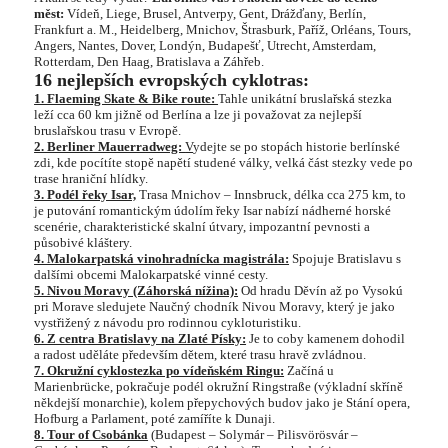
měst:
Vídeň, Liege, Brusel, Antverpy, Gent, Drážďany, Berlín,
Frankfurt a. M., Heidelberg, Mnichov, Štrasburk, Paříž, Orléans, Tours,
Angers, Nantes, Dover, Londýn, Budapešť, Utrecht, Amsterdam,
Rotterdam, Den Haag, Bratislava a Záhřeb.
16 nejlepších evropských cyklotras:
1. Flaeming Skate & Bike route:
Tahle unikátní bruslařská stezka
leží cca 60 km jižně od Berlína a lze ji považovat za nejlepší
bruslařskou trasu v Evropě.
2. Berliner Mauerradweg:
V
ydejte se po stopách historie berlínské
zdi, kde pocítíte stopě napětí studené války, velká část stezky vede po
trase hraniční hlídky.
3. Podél řeky Isar,
Trasa Mnichov – Innsbruck, délka cca 275 km, to
je putování romantickým údolím řeky Isar nabízí nádherné horské
scenérie, charakteristické skalní útvary, impozantní pevnosti a
působivé kláštery.
4. Malokarpatská vinohradnícka magistrála:
Spojuje Bratislavu s
dalšími obcemi Malokarpatské vinné cesty.
5. Nivou Moravy (Záhorská nížina):
Od hradu Děvín až po Vysokú
pri Morave sledujete Naučný chodník Nivou Moravy, který je jako
vystřižený z návodu pro rodinnou cykloturistiku.
6. Z centra Bratislavy na Zlaté Písky:
Je to coby kamenem dohodil
a radost uděláte především dětem, které trasu hravě zvládnou.
7. Okružní cyklostezka po vídeňském Ringu:
Začíná u
Marienbrücke, pokračuje podél okružní Ringstraße (výkladní skříně
někdejší monarchie), kolem přepychových budov jako je Stání opera,
Hofburg a Parlament, poté zamíříte k Dunaji.
8. Tour of Csobánka
(Budapest – Solymár – Pilisvörösvár –