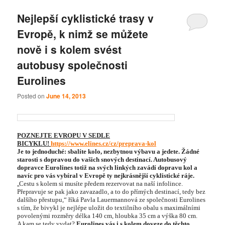
Nejlepší cyklistické trasy v
Evropě, k nimž se můžete
nově i s kolem svést
autobusy společnosti
Eurolines
Posted on
June 14, 2013
POZNEJTE EVROPU V SEDLE
BICYKLU!
https://www.elines.cz/cz/preprava-kol
Je to jednoduché: sbalíte kolo, nezbytnou výbavu a jedete. Žádné
starosti s dopravou do vašich snových destinací. Autobusový
dopravce Eurolines totiž na svých linkých zavádí dopravu kol a
navíc pro vás vybíral v Evropě ty nejkrásnější cyklistické ráje.
„
Cestu s kolem si musíte předem rezervovat na naší infolince.
Přepravuje se pak jako zavazadlo, a to do přímých destinací, tedy bez
dalšího přestupu,“ říká Pavla Lauermannová ze společnosti Eurolines
s tím, že bivykl je nejlépe uložit do textilního obalu s maximálními
povolenými rozměry délka 140 cm, hloubka 35 cm a výška 80 cm.
A kam se tedy vydat?
Eurolines vás i s kolem doveze do těchto