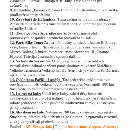
Csobánka – Pomáz – Budapest, 61 km): Trasa vhodná i pro
začátečníky.
9. Holandské „Posázaví“
(trasa Utrecht – Amsterodam, 36 km, délka
prodloužené trasy 49 km).
10. Za rybáři do Holandska:
Trasa začíná na hlavním nádraží v
Amsterdamu a vede přes Amsterdam Noord na pobřeží IJsselmeer do
vesničky Uitdam.
11. Okolo pobřeží Severního moře:
Je ve znamení pláží,
přímořských hospůdek a vzduchu provoněného solí.
12. Paris Bike Tour:
Za cca 4,5 hodiny aprojedete kolem Eiffelovy
věže, Louvru, hrobu Napoleóna, Invalidovny, Vítězného oblouku,
Muzea Rodina, Náměstí Svornosti, most Alexandra III., Champs-
Elysées, Tulerijské zahrady a spousta dalšího.
13. Na kole do Versailles:
Objevte tajná zákoutí rozsáhlých
versaillských zahrad se všemi pamětihodnostmi včetně Malého a
Velkého Trianonu a Velkého kanálu. Start i cíl je v centru Paříže, trasu
ujedete za cca 9 hodin.
14. Cyklotrasa Paříž – Londýn:
Tato jedinečná cyklotrasa byla
otevřena loni, měří celkem 400 km a vede přes Normandii. 300 km
trasy vede po francouzském území až do Dieppe.
15. Loirou na kole:
Údolí řeky Loiry nabízí díky husté síti
cyklostezek a tras pro pěší jedinečnou možnost, jak nasát atmosféru
tohoto jedinečného kraje posetého nádhernými zámky s pěstěnými
parky a zahradami.
16. Alsaskem na kole:
Většina ze 700 km cyklostezek mezi městy
Strasbourg, Sélestat a Molsheim až ke Colmaru je zpravidla v rovině,
a tak jich využívají především rodiny.
Posted in
CR
,
Evropa
,
info
|
Tagged
Amsterdam
,
Angers
,
Antverpy
,