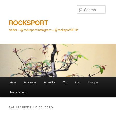
Skip
Skip
to
to
Searc
primary
secondary
content
content
ROCKSPORT
twitter – @rocksport instagram – @rocksport2012
Main
Asie
Austrálie
Amerika
CR
info
Evropa
menu
Nezařazeno
TAG ARCHIVES:
HEIDELBERG