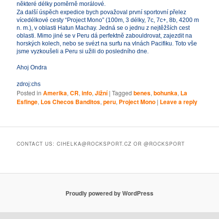
některé délky poměrně morálové.
Za další úspěch expedice bych považoval první sportovní přelez
vícedélkové cesty “Project Mono” (100m, 3 délky, 7c, 7c+, 8b, 4200 m
n. m.), v oblasti Hatun Machay. Jedná se o jednu z nejtěžších cest
oblasti. Mimo jiné se v Peru dá perfektně zabouldrovat, zajezdit na
horských kolech, nebo se svézt na surfu na vlnách Pacifiku. Toto vše
jsme vyzkoušeli a Peru si užili do posledního dne.
Ahoj Ondra
zdroj:chs
Posted in
Amerika
,
CR
,
info
,
Jižní
|
Tagged
benes
,
bohunka
,
La
Esfinge
,
Los Checos Banditos
,
peru
,
Project Mono
|
Leave a reply
CONTACT US: CIHELKA@ROCKSPORT.CZ OR @ROCKSPORT
Proudly powered by WordPress