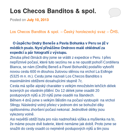
Los Checos Banditos & spol.
Posted on
July 10, 2013
Los Checos Banditos & spol. – Český horolezecký svaz – ČHS
.
O úspěchu Ondry Beneše a Pavla Bohunka v Peru se již v
médiích psalo. Nyní přinášíme Ondrovo malé ohlédnutí za
expedicí a pár fotografií z výstupu.
Zhruba před čtrnácti dny jsme se vrátili z expedice v Peru. I přes
nepříznivé počasí, které tuto sezónu ne a ne opustit pohoří Cordillera
Blanca, se nám (Ondřej Beneš a Pavel Bohuněk) podařilo vytvořit
novou cestu 600 m dlouhou žulovou stěnou na vrchol La Esfinge
(5325 m n. m.). Cestu jsme nazvali Los Checos Banditos s
maximálními obtížemi dosahujícími stupně 7c.
Cesta má spíše alpský charakter s velkým množstvím lehčích délek
lezených po vlastním jištění. Do 12 délek jsme osadili 20
postupových nýtů a 20 nýtů jsme osadili na štandech.
Během 4 dnů jsme s velkým štěstím na počasí vystoupili na vrchol
Sfingy. Následný volný přelez v jednom dni se bohužel díky
opětovnému zhoršení počasí nekonal. Jednotlivé délky jsou
vylezeny volně.
Asi největší obtíží byla pro nás nadmořská výška a myšlenka na to,
že máme pouze dvě baterie, které nemáme jak dobít. Proto jsme se
snažili do cesty osadit co nejméně postupových nýtů a tím jsou